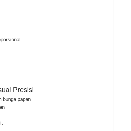
oporsional
uai Presisi
n bunga papan
an
it