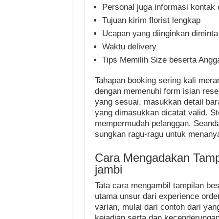
Personal juga informasi kontak
Tujuan kirim florist lengkap
Ucapan yang diinginkan diminta
Waktu delivery
Tips Memilih Size beserta Angg
Tahapan booking sering kali mer
dengan memenuhi form isian res
yang sesuai, masukkan detail bara
yang dimasukkan dicatat valid. S
mempermudah pelanggan. Seandain
sungkan ragu-ragu untuk menanya
Cara Mengadakan Tampi
jambi
Tata cara mengambil tampilan bes
utama unsur dari experience orde
varian, mulai dari contoh dari y
kejadian serta dan kecenderung