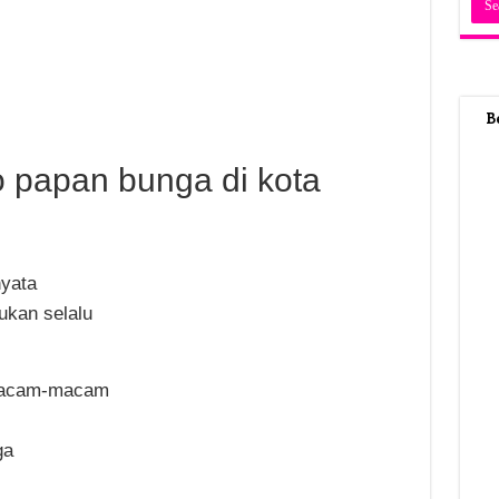
B
o papan bunga di kota
nyata
kan selalu
macam-macam
ga