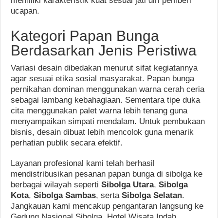
memiliki karakteristik kuat sesuai jati diri pemberi
ucapan.
Kategori Papan Bunga
Berdasarkan Jenis Peristiwa
Variasi desain dibedakan menurut sifat kegiatannya
agar sesuai etika sosial masyarakat. Papan bunga
pernikahan dominan menggunakan warna cerah ceria
sebagai lambang kebahagiaan. Sementara tipe duka
cita menggunakan palet warna lebih tenang guna
menyampaikan simpati mendalam. Untuk pembukaan
bisnis, desain dibuat lebih mencolok guna menarik
perhatian publik secara efektif.
Layanan profesional kami telah berhasil
mendistribusikan pesanan papan bunga di sibolga ke
berbagai wilayah seperti
Sibolga Utara
,
Sibolga
Kota
,
Sibolga Sambas
, serta
Sibolga Selatan
.
Jangkauan kami mencakup pengantaran langsung ke
Gedung Nasional Sibolga, Hotel Wisata Indah,