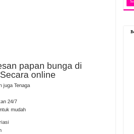
B
esan papan bunga di
Secara online
n juga Tenaga
kan 24/7
ntuk mudah
iasi
h