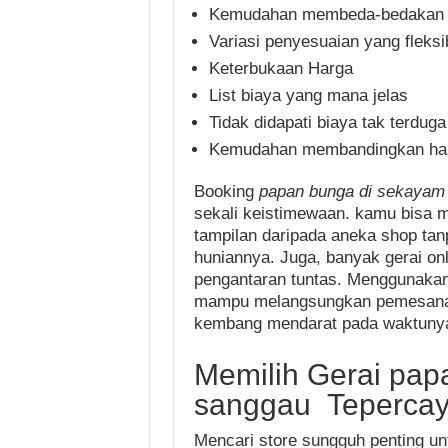
Kemudahan membeda-bedakan t
Variasi penyesuaian yang fleksi
Keterbukaan Harga
List biaya yang mana jelas
Tidak didapati biaya tak terduga
Kemudahan membandingkan har
Booking
papan bunga di sekaya
sekali keistimewaan. kamu bisa
tampilan daripada aneka shop ta
huniannya. Juga, banyak gerai o
pengantaran tuntas. Menggunakan
mampu melangsungkan pemesanan 
kembang mendarat pada waktunya 
Memilih Gerai pap
sanggau Teperca
Mencari store sungguh penting u