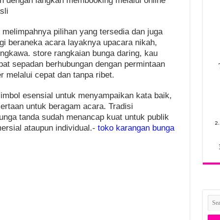
an dengan langkah membooking melalui online
sli
 melimpahnya pilihan yang tersedia dan juga
 beraneka acara layaknya upacara nikah,
gkawa. store rangkaian bunga daring, kau
at sepadan berhubungan dengan permintaan
r melalui cepat dan tanpa ribet.
imbol esensial untuk menyampaikan kata baik,
sertaan untuk beragam acara. Tradisi
nga tanda sudah menancap kuat untuk publik
2
rsial ataupun individual.-
toko karangan bunga