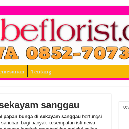
Pemesanan
Tentang
 sekayam sanggau
Un
al
papan bunga di sekayam sanggau
berfungsi
 sanubari bagi banyak kesempatan istimewa