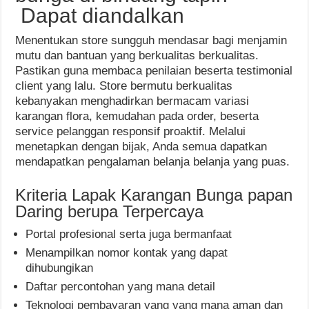
Dapat diandalkan
Menentukan store sungguh mendasar bagi menjamin
mutu dan bantuan yang berkualitas berkualitas.
Pastikan guna membaca penilaian beserta testimonial
client yang lalu. Store bermutu berkualitas
kebanyakan menghadirkan bermacam variasi
karangan flora, kemudahan pada order, beserta
service pelanggan responsif proaktif. Melalui
menetapkan dengan bijak, Anda semua dapatkan
mendapatkan pengalaman belanja belanja yang puas.
Kriteria Lapak Karangan Bunga papan
Daring berupa Terpercaya
Portal profesional serta juga bermanfaat
Menampilkan nomor kontak yang dapat
dihubungikan
Daftar percontohan yang mana detail
Teknologi pembayaran yang yang mana aman dan