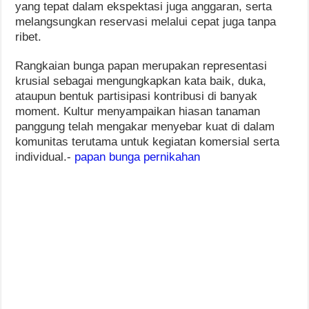
yang tepat dalam ekspektasi juga anggaran, serta
melangsungkan reservasi melalui cepat juga tanpa
ribet.
Rangkaian bunga papan merupakan representasi
krusial sebagai mengungkapkan kata baik, duka,
ataupun bentuk partisipasi kontribusi di banyak
moment. Kultur menyampaikan hiasan tanaman
panggung telah mengakar menyebar kuat di dalam
komunitas terutama untuk kegiatan komersial serta
individual.-
papan bunga pernikahan