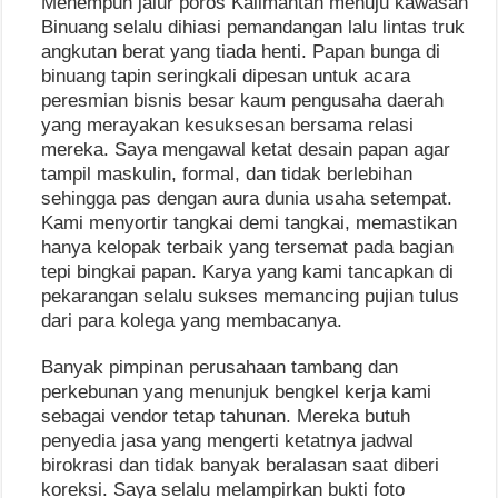
Menempuh jalur poros Kalimantan menuju kawasan
Binuang selalu dihiasi pemandangan lalu lintas truk
angkutan berat yang tiada henti. Papan bunga di
binuang tapin seringkali dipesan untuk acara
peresmian bisnis besar kaum pengusaha daerah
yang merayakan kesuksesan bersama relasi
mereka. Saya mengawal ketat desain papan agar
tampil maskulin, formal, dan tidak berlebihan
sehingga pas dengan aura dunia usaha setempat.
Kami menyortir tangkai demi tangkai, memastikan
hanya kelopak terbaik yang tersemat pada bagian
tepi bingkai papan. Karya yang kami tancapkan di
pekarangan selalu sukses memancing pujian tulus
dari para kolega yang membacanya.
Banyak pimpinan perusahaan tambang dan
perkebunan yang menunjuk bengkel kerja kami
sebagai vendor tetap tahunan. Mereka butuh
penyedia jasa yang mengerti ketatnya jadwal
birokrasi dan tidak banyak beralasan saat diberi
koreksi. Saya selalu melampirkan bukti foto