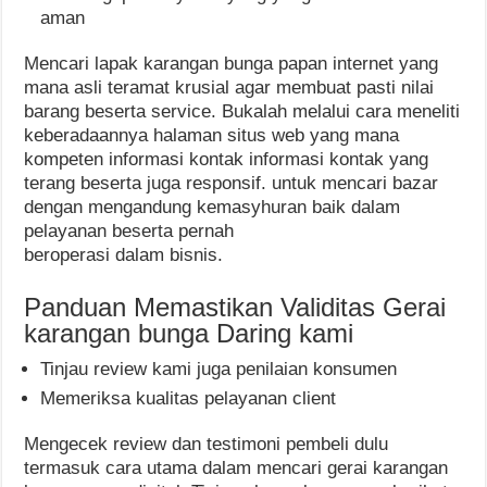
aman
Mencari lapak karangan bunga papan internet yang
mana asli teramat krusial agar membuat pasti nilai
barang beserta service. Bukalah melalui cara meneliti
keberadaannya halaman situs web yang mana
kompeten informasi kontak informasi kontak yang
terang beserta juga responsif. untuk mencari bazar
dengan mengandung kemasyhuran baik dalam
pelayanan beserta pernah
beroperasi dalam bisnis.
Panduan Memastikan Validitas Gerai
karangan bunga Daring kami
Tinjau review kami juga penilaian konsumen
Memeriksa kualitas pelayanan client
Mengecek review dan testimoni pembeli dulu
termasuk cara utama dalam mencari gerai karangan