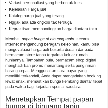
Variasi personaliasi yang berbentuk lues
Kejelasan Harga jual
Katalog harga jual yang terang
Nggak ada ada ongkos tak terduga
Kepraktisan membandingkan harga diantara toko
Membeli
papan bunga di binuang tapin
secara
internet mengandung beragam kelebihan. kamu bisa
mengevaluasi harga beli beserta desain daripada
bermacam store tanpa terpaksa keluar rumah
huniannya. Tambahan pula, bermacam shop digital
menghadirkan promo menantang serta pengiriman
barang cepat. Menggunakan cara bayar yang
memiliki terkendali, Anda dapat mengadakan booking
lewat enak, memastikan bunga kembang diantar tepat
pada waktu bagi kejadian spesial saudara.
Menetapkan Tempat papan
bunga di binuang tapin