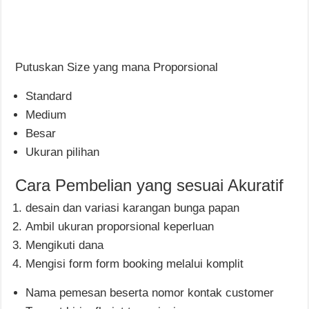
Putuskan Size yang mana Proporsional
Standard
Medium
Besar
Ukuran pilihan
Cara Pembelian yang sesuai Akuratif
desain dan variasi karangan bunga papan
Ambil ukuran proporsional keperluan
Mengikuti dana
Mengisi form form booking melalui komplit
Nama pemesan beserta nomor kontak customer