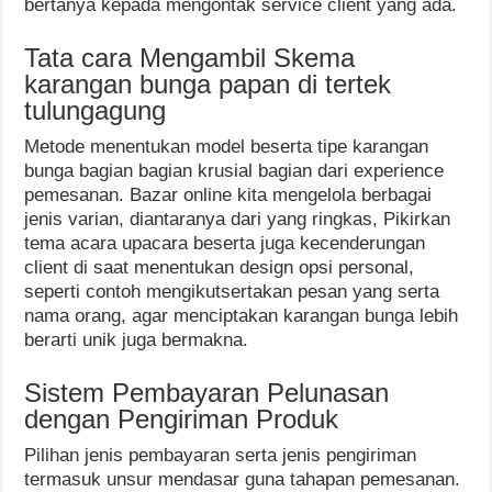
bertanya kepada mengontak service client yang ada.
Tata cara Mengambil Skema
karangan bunga papan di tertek
tulungagung
Metode menentukan model beserta tipe karangan
bunga bagian bagian krusial bagian dari experience
pemesanan. Bazar online kita mengelola berbagai
jenis varian, diantaranya dari yang ringkas, Pikirkan
tema acara upacara beserta juga kecenderungan
client di saat menentukan design opsi personal,
seperti contoh mengikutsertakan pesan yang serta
nama orang, agar menciptakan karangan bunga lebih
berarti unik juga bermakna.
Sistem Pembayaran Pelunasan
dengan Pengiriman Produk
Pilihan jenis pembayaran serta jenis pengiriman
termasuk unsur mendasar guna tahapan pemesanan.