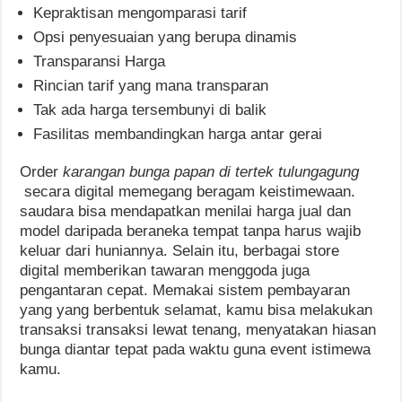
Kepraktisan mengomparasi tarif
Opsi penyesuaian yang berupa dinamis
Transparansi Harga
Rincian tarif yang mana transparan
Tak ada harga tersembunyi di balik
Fasilitas membandingkan harga antar gerai
Order
karangan bunga papan di tertek tulungagung
secara digital memegang beragam keistimewaan.
saudara bisa mendapatkan menilai harga jual dan
model daripada beraneka tempat tanpa harus wajib
keluar dari huniannya. Selain itu, berbagai store
digital memberikan tawaran menggoda juga
pengantaran cepat. Memakai sistem pembayaran
yang yang berbentuk selamat, kamu bisa melakukan
transaksi transaksi lewat tenang, menyatakan hiasan
bunga diantar tepat pada waktu guna event istimewa
kamu.