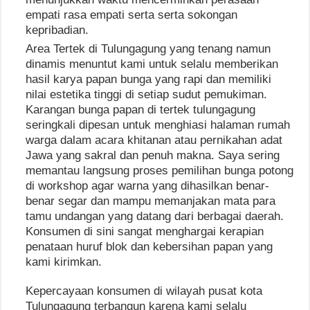
empati rasa empati serta serta sokongan
kepribadian.
Area Tertek di Tulungagung yang tenang namun
dinamis menuntut kami untuk selalu memberikan
hasil karya papan bunga yang rapi dan memiliki
nilai estetika tinggi di setiap sudut pemukiman.
Karangan bunga papan di tertek tulungagung
seringkali dipesan untuk menghiasi halaman rumah
warga dalam acara khitanan atau pernikahan adat
Jawa yang sakral dan penuh makna. Saya sering
memantau langsung proses pemilihan bunga potong
di workshop agar warna yang dihasilkan benar-
benar segar dan mampu memanjakan mata para
tamu undangan yang datang dari berbagai daerah.
Konsumen di sini sangat menghargai kerapian
penataan huruf blok dan kebersihan papan yang
kami kirimkan.
Kepercayaan konsumen di wilayah pusat kota
Tulungagung terbangun karena kami selalu