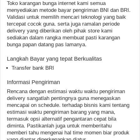
Toko karangan bunga internet kami semua
menyediakan metode bayar pengiriman BNI dan BRI.
Validasi untuk memilih mencari teknologi yang baik
tercepat cocok guna. serta juga ramalan periode
delivery yang diberikan oleh pihak store kami
sediakan dalam rangka membuat pasti karangan
bunga papan datang pas lamanya.
Langkah Bayar yang tepat Berkualitas
Transfer bank BRI
Informasi Pengiriman
Rencana dengan estimasi waktu waktu pengiriman
delivery sangatlah pentingnya guna menegaskan
mencapai on schedule. terhadap bisnis kami tentang
estimasi waktu pengiriman barang yang mana,
termasuk opsi alternatif pengantaran cepat bila
diminta. Pastikanlah juga untuk memberitahu
memberi tahu mengenai hal time momen biar produk
yang diantar diperkenankan diatur.