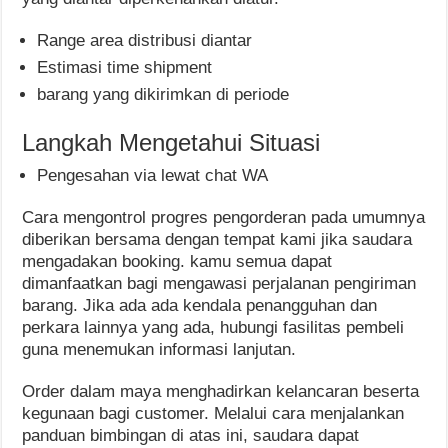
Range area distribusi diantar
Estimasi time shipment
barang yang dikirimkan di periode
Langkah Mengetahui Situasi
Pengesahan via lewat chat WA
Cara mengontrol progres pengorderan pada umumnya
diberikan bersama dengan tempat kami jika saudara
mengadakan booking. kamu semua dapat
dimanfaatkan bagi mengawasi perjalanan pengiriman
barang. Jika ada ada kendala penangguhan dan
perkara lainnya yang ada, hubungi fasilitas pembeli
guna menemukan informasi lanjutan.
Order dalam maya menghadirkan kelancaran beserta
kegunaan bagi customer. Melalui cara menjalankan
panduan bimbingan di atas ini, saudara dapat