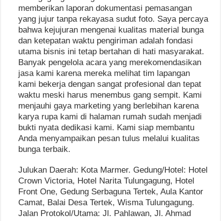
memberikan laporan dokumentasi pemasangan
yang jujur tanpa rekayasa sudut foto. Saya percaya
bahwa kejujuran mengenai kualitas material bunga
dan ketepatan waktu pengiriman adalah fondasi
utama bisnis ini tetap bertahan di hati masyarakat.
Banyak pengelola acara yang merekomendasikan
jasa kami karena mereka melihat tim lapangan
kami bekerja dengan sangat profesional dan tepat
waktu meski harus menembus gang sempit. Kami
menjauhi gaya marketing yang berlebihan karena
karya rupa kami di halaman rumah sudah menjadi
bukti nyata dedikasi kami. Kami siap membantu
Anda menyampaikan pesan tulus melalui kualitas
bunga terbaik.
Julukan Daerah: Kota Marmer. Gedung/Hotel: Hotel
Crown Victoria, Hotel Narita Tulungagung, Hotel
Front One, Gedung Serbaguna Tertek, Aula Kantor
Camat, Balai Desa Tertek, Wisma Tulungagung.
Jalan Protokol/Utama: Jl. Pahlawan, Jl. Ahmad