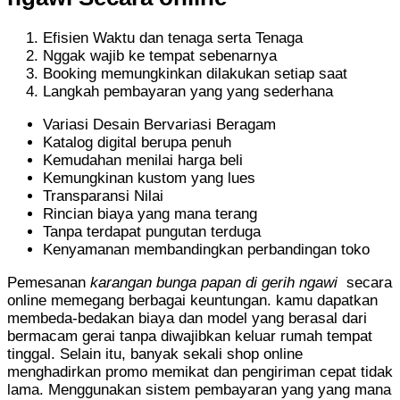
Efisien Waktu dan tenaga serta Tenaga
Nggak wajib ke tempat sebenarnya
Booking memungkinkan dilakukan setiap saat
Langkah pembayaran yang yang sederhana
Variasi Desain Bervariasi Beragam
Katalog digital berupa penuh
Kemudahan menilai harga beli
Kemungkinan kustom yang lues
Transparansi Nilai
Rincian biaya yang mana terang
Tanpa terdapat pungutan terduga
Kenyamanan membandingkan perbandingan toko
Pemesanan
karangan bunga papan di gerih ngawi
secara
online memegang berbagai keuntungan. kamu dapatkan
membeda-bedakan biaya dan model yang berasal dari
bermacam gerai tanpa diwajibkan keluar rumah tempat
tinggal. Selain itu, banyak sekali shop online
menghadirkan promo memikat dan pengiriman cepat tidak
lama. Menggunakan sistem pembayaran yang yang mana