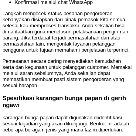
Konfirmasi melalui chat WhatsApp
Langkah mengecek status pesanan pengorderan
kebanyakan disiapkan dari pihak pemasok kita semua
selesai kau memproses transaksi. Anda sekalian bisa
dimanfaatkan guna menelusuri pelaksanaan pengiriman
barang. Jika terdapat terjadi permasalahan dan atau
permasalahan lain, mengontak layanan pelanggan
pengguna untuk tujuan memahami penjelasan terperinci.
Pemesanan secara daring menyediakan kemudahan
serta dan kegunaan untuk pelanggan customer. Memakai
melalui saran sebelumnya, Anda sekalian dapat
memastikan membuat pasti sistem pengorderan yang
sesuai harapan
Spesifikasi karangan bunga papan di gerih
ngawi
karangan bunga papan dapat digunakan diidentifikasi
sesuai kejadian yang akan dikunjungi. Berikut ini adalah
beberapa beragam jenis yang mana lazim diperlukan.