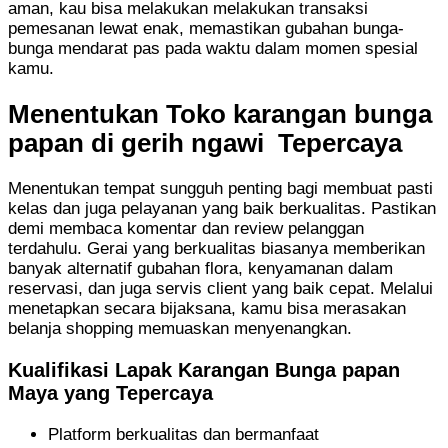
aman, kau bisa melakukan melakukan transaksi
pemesanan lewat enak, memastikan gubahan bunga-
bunga mendarat pas pada waktu dalam momen spesial
kamu.
Menentukan Toko karangan bunga
papan di gerih ngawi Tepercaya
Menentukan tempat sungguh penting bagi membuat pasti
kelas dan juga pelayanan yang baik berkualitas. Pastikan
demi membaca komentar dan review pelanggan
terdahulu. Gerai yang berkualitas biasanya memberikan
banyak alternatif gubahan flora, kenyamanan dalam
reservasi, dan juga servis client yang baik cepat. Melalui
menetapkan secara bijaksana, kamu bisa merasakan
belanja shopping memuaskan menyenangkan.
Kualifikasi Lapak Karangan Bunga papan
Maya yang Tepercaya
Platform berkualitas dan bermanfaat